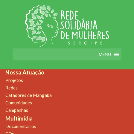
You can
create design
for this archive page in the Live Composer.
WP
Admin > Live Composer > Templates.
Notícias
Destaque
Quem Somos
Nossa História
MENU
Diretoria
Estatuto
Nossa Atuação
Projetos
Redes
Catadores de Mangaba
Comunidades
Campanhas
Multimídia
Documentários
CDs