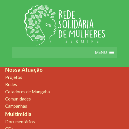
You can
create design
for this archive page in the Live Composer.
WP
Admin > Live Composer > Templates.
Notícias
Destaque
Quem Somos
Nossa História
MENU
Diretoria
Estatuto
Nossa Atuação
Projetos
Redes
Catadores de Mangaba
Comunidades
Campanhas
Multimídia
Documentários
CDs