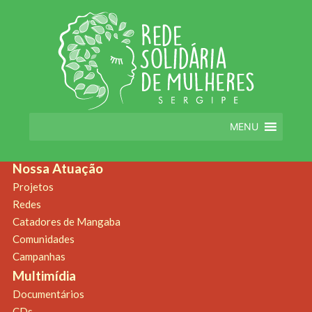
You can
create design
for this archive page in the Live Composer.
WP
Admin > Live Composer > Templates.
Notícias
Destaque
Quem Somos
Nossa História
MENU
Diretoria
Estatuto
Nossa Atuação
Projetos
Redes
Catadores de Mangaba
Comunidades
Campanhas
Multimídia
Documentários
CDs