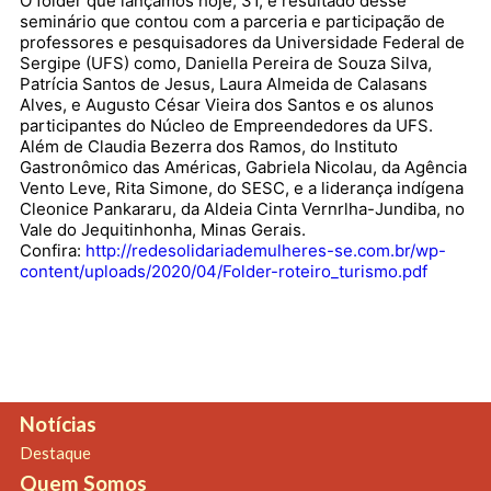
O folder que lançamos hoje, 31, é resultado desse
seminário que contou com a parceria e participação de
professores e pesquisadores da Universidade Federal de
Sergipe (UFS) como, Daniella Pereira de Souza Silva,
Patrícia Santos de Jesus, Laura Almeida de Calasans
Alves, e Augusto César Vieira dos Santos e os alunos
participantes do Núcleo de Empreendedores da UFS.
Além de Claudia Bezerra dos Ramos, do Instituto
Gastronômico das Américas, Gabriela Nicolau, da Agência
Vento Leve, Rita Simone, do SESC, e a liderança indígena
Cleonice Pankararu, da Aldeia Cinta Vernrlha-Jundiba, no
Vale do Jequitinhonha, Minas Gerais.
Confira:
http://redesolidariademulheres-se.com.br/wp-
content/uploads/2020/04/Folder-roteiro_turismo.pdf
Notícias
Destaque
Quem Somos